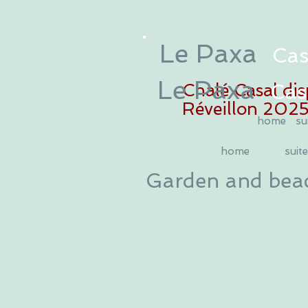
Le Paxa
Cas
Le Paxa
Chalé Casal dis
Cas
Réveillon 202
home
su
home
suit
Garden and bea