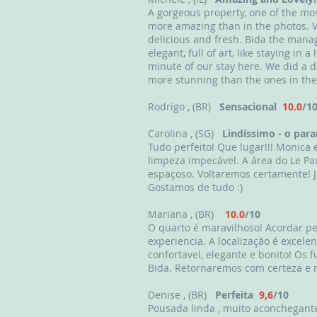
A gorgeous property, one of the mo
more amazing than in the photos. V
delicious and fresh. Bida the manag
elegant, full of art, like staying i
minute of our stay here. We did a 
more stunning than the ones in the
Rodrigo , (BR)
Sensacional
10.0
/1
Carolina , (SG)
Lindíssimo - o para
Tudo perfeito! Que lugar!!! Monica
limpeza impecável. A área do Le Pax
espaçoso. Voltaremos certamente! J
Gostamos de tudo :)
Mariana , (BR)
10.0
/10
O quarto é maravilhoso! Acordar pe
experiencia. A localização é excel
confortavel, elegante e bonito! Os
Bida. Retornaremos com certeza e 
Denise , (BR)
Perfeita
9,6
/10
Pousada linda , muito aconchegante