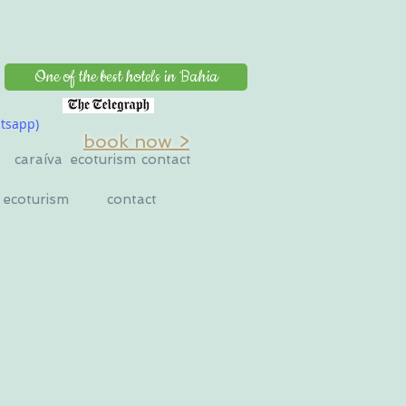
One of the best hotels in Bahia
tsapp)
book now >
caraíva
ecoturism
contact
ecoturism
contact