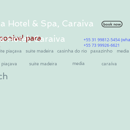
a Hotel & Spa, Caraiva
book now
ponível para
a Hotel, Caraiva
+55 31 99812-5454 (wha
5
+55 73 99926-6621
ite piaçava
suite madeira
casinha do rio
paxazinho
media
media
e piaçava
suite madeira
caraíva
ch