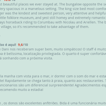
st beautiful places we ever stayed at. The bungalow opposite the 
ery spacious in a marvelous setting. The king size bed most comfo
er was the kindest and sweetest person, very attentive and helpful.
n a little folklore museum, and yest still homey and extremely roman
days horseback riding to Corumbau with Nicolau and Ariellen. The 
 village, so it's recommended to take advantage of them.
0
íso é aqui!
9,6
/10
 e Dani nos receberam super bem, muito simpáticos! O staff é muito
a é belíssima, localização privilegiada. O quarto é super confortá
á sonhando com a próxima visita.
la manha com vista para o mar, ir dormir com o som do mar e esta
ente! Rapidamente se chega tanto à praia, quanto aos restaurantes
 funcionarios são um diferencial surpreendente! Agradecimentos esp
recomendo muito a estadia!
 , os donos são excelentes anfitriões. Bida é uma funcionária muit