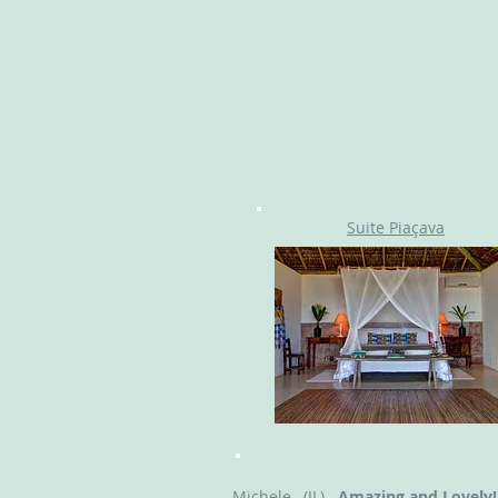
Suite Piaçava
Michele , (IL)
Amazing and Lovely